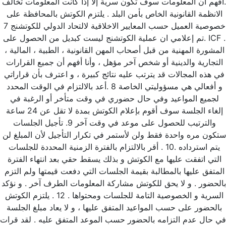
.أفهم أن المعلومات سوف تكون سرية إلا إذا كانت المع
الانظمة القانونية الخاص بأمن البلد . يلتزم الكوتش بالمحافظة على 
خصوصية العميل حسب المعايير الاخلاقية لالتحاد الدولي للكوتشنج 7 
. ICF .تم إعلامي ان عملية الكوتشنج ليست كبديل من الحصول على 
المشورة المهنية من قبل أصحاب المهن القانونية ، الطبية ، المالية ، 
التجارية والدينية أو شخص آخر مؤهل ، وأنا أفهم أن جميع القرارات 
في هذه المجالات قد يترتب عليه نتائج كبيرة ، و اعترف بأن قراراتي 
و أفعالي هي مسؤوليتي الخاصة 8 .أعد بالالتزام في الوقت المحدد 
لجميع المواعيد وفي حال حضوري في وقت متأخر أو الرغبة في 
إلغاء الجلسة سوف أقوم بإعلام الكوتش بمدة لا تقل عن 24 ساعة 
والترتيب للحصول على موعد في وقت آخر 9. تأجيل الجلسات 
ستكون مره واحدة فقط ولن لأستمر في تكرار التأجيل لأن المبلغ لن 
يتم استرداده .10 . أقر بالالتزام بالفترة الزمنية المحددة للجلسات 
التي اتفقت عليها مع الكوتش و بذلك يسقط حقي بعد انتهاء الفترة 
المتفق عليها بالمطالبة بقيمة الجلسات التي دفعت قيمتها ولم التزم 
بالحضور . و لا يحق للكوتش مشاركة المعل
السرية و الخصوصية التامة للجلسات ومحتواها . 12 . يلتزم الكوتش 
بالحضور على حسب المواعيد المتفق عليها ، و لا يعاد مبلغ الجلسة 