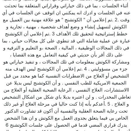
أثناء الجلسات ، بما في ذلك خياراتي وقراراتي المتعلقة بما تحدثت 
عنه في الجلسات و ادرك انه يمكنني ان اتوقف عن الجلسات في أي 
وقت .2 .تم إعلامي أن " الكوتشنج " هو علاقة مهنية بين العميل مع 
الكوتش لتسهيل إنشاء و وضع أهداف شخصية ، مهنية ، تجارية و 
خطط إستراتيجية لتحقيق تلك الأهداف 3 .تم إعلامي أن الكوتشنج 
عبارة عن عملية شاملة التي قد تنطوي على كل مجالات حياتي ، بما 
في ذلك المجالات الوظيفية ، المالية ، الصحة ،و التعليم و الترفيه و 
على ذلك أقر بأن حديثي في كيفية التعامل مع هذه القضايا ، 
ومشاركة الكوتش بمعلومات في تلك المجالات ، و تنفيذ خياراتي هو 
جزء من مسؤوليتي . 4 .تم إعلامي أن الكوتشنج ليس الهدف منه 
التشخيص أو العلاج من الاضطرابات النفسية كما هو محدد من قبل 
الجمعية الامريكية للطب النفسي . و أن الكوتشنج ليس بديلا عن 
االاستشارات، العلاج النفسي ، الرعاية الصحية العقلية أو العلاج من 
تعاطي المخدرات . و لن اعتبره بديلا باي شكل من اشكال التشخيص 
و العلاج . 5 .أعدكم بأنه إذا كنت حاليا في مرحلة العلاج أو غير ذلك 
تحت رعاية الصحة العقلية والنفسية أن أكون قد تشاورت الدكتور 
الخاص بي فيما يتعلق بجدوى العمل مع الكوتش و ان هذا الشخص 
يدرك قراري المضي قدما في الحصول على جلسات الكوتشنج 6 